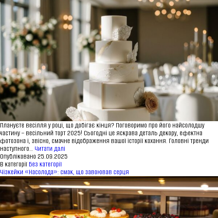
розширити
ринки
збуту
Плануєте весілля у році, що добігає кінця? Поговоримо про його найсолодшу
частину – весільний торт 2025! Сьогодні це яскрава деталь декору, ефектна
фотозона і, звісно, смачне відображення вашої історії кохання. Головні тренди
Ідеальний
наступного…
Читати далі
сучасний
Опубліковано
25.09.2025
весільний
В категорії
Без категорії
торт
Чізкейки «Насолода»: смак, що завоював серця
2025:
говоримо
про
ПРО КОМПАНІЮ
тренди
простою
Про нас