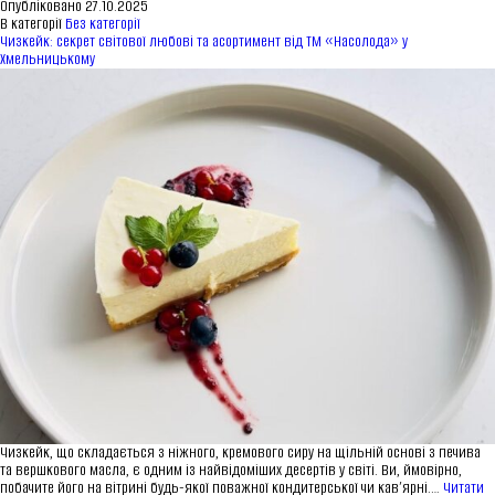
плутайте!
Опубліковано
27.10.2025
Чим
В категорії
Без категорії
макарон
Чизкейк: секрет світової любові та асортимент від ТМ «Насолода» у
відрізняється
Хмельницькому
від
макаруна?
Чизкейк, що складається з ніжного, кремового сиру на щільній основі з печива
та вершкового масла, є одним із найвідоміших десертів у світі. Ви, ймовірно,
побачите його на вітрині будь-якої поважної кондитерської чи кав’ярні.…
Читати