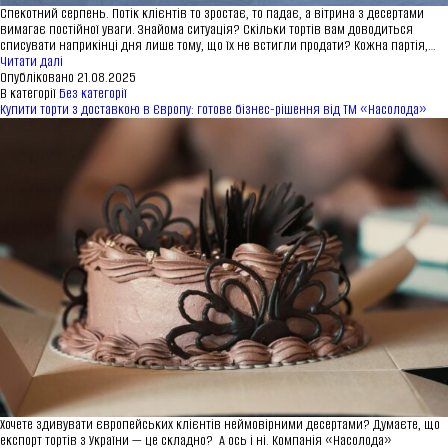
Спекотний серпень. Потік клієнтів то зростає, то падає, а вітрина з десертами
вимагає постійної уваги. Знайома ситуація? Скільки тортів вам доводиться
списувати наприкінці дня лише тому, що їх не встигли продати? Кожна партія,…
Що
Читати далі
таке
Опубліковано
21.08.2025
торти
В категорії
Без категорії
із
Купити торти з доставкою в Європу: готове бізнес-рішення від ТМ «Насолода»
заморозкою:
переваги
для
HoReCa
та
рітейлу
в
ЄС
Хочете здивувати європейських клієнтів неймовірними десертами? Думаєте, що
експорт тортів з України — це складно? А ось і ні. Компанія «Насолода»