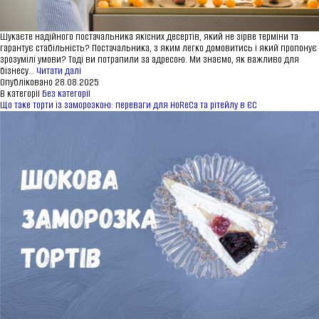
Шукаєте надійного постачальника якісних десертів, який не зірве терміни та
гарантує стабільність? Постачальника, з яким легко домовитись і який пропонує
зрозумілі умови? Тоді ви потрапили за адресою. Ми знаємо, як важливо для
Як
бізнесу…
Читати далі
стати
Опубліковано
28.08.2025
партнером
В категорії
Без категорії
ТМ
Що таке торти із заморозкою: переваги для HoReCa та рітейлу в ЄС
«Насолода»
і
замовити
торти
оптом:
інструкція
для
дистриб’юторів
з
Європи