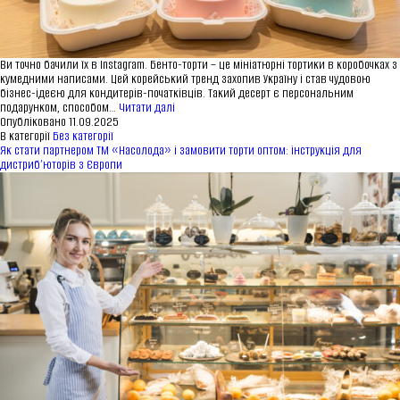
Ви точно бачили їх в Instagram. Бенто-торти – це мініатюрні тортики в коробочках з
кумедними написами. Цей корейський тренд захопив Україну і став чудовою
бізнес-ідеєю для кондитерів-початківців. Такий десерт є персональним
Бенто-
подарунком, способом…
Читати далі
торти:
Опубліковано
11.09.2025
як
В категорії
Без категорії
перетворити
Як стати партнером ТМ «Насолода» і замовити торти оптом: інструкція для
трендовий
дистриб’юторів з Європи
десерт
на
прибуткове
хобі