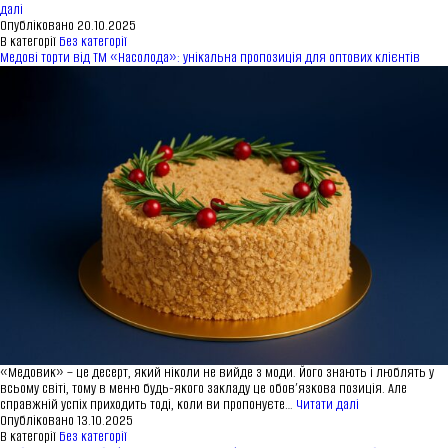
Чизкейк:
далі
секрет
Опубліковано
20.10.2025
світової
В категорії
Без категорії
любові
Медові торти від ТМ «Насолода»: унікальна пропозиція для оптових клієнтів
та
асортимент
від
ТМ
«Насолода»
у
Хмельницькому
«Медовик» – це десерт, який ніколи не вийде з моди. Його знають і люблять у
всьому світі, тому в меню будь-якого закладу це обов’язкова позиція. Але
Медові
справжній успіх приходить тоді, коли ви пропонуєте…
Читати далі
торти
Опубліковано
13.10.2025
від
В категорії
Без категорії