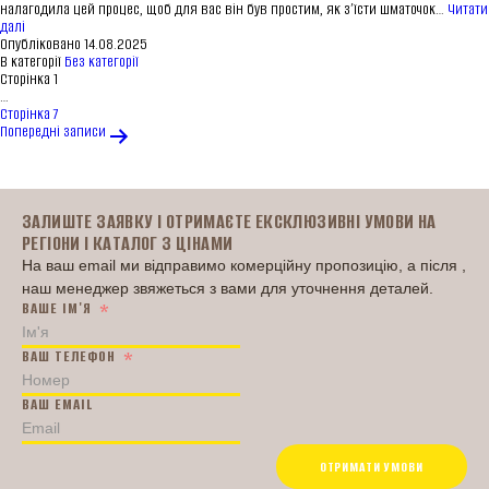
налагодила цей процес, щоб для вас він був простим, як з’їсти шматочок…
Читати
Купити
далі
торти
Опубліковано
14.08.2025
з
В категорії
Без категорії
Пагінація
доставкою
Сторінка 1
записів
в
…
Європу:
Сторінка 7
готове
Попередні
записи
бізнес-
рішення
Головна
від
ТМ
«Насолода»
ЗАЛИШТЕ ЗАЯВКУ І ОТРИМАЄТЕ ЕКСКЛЮЗИВНІ УМОВИ НА
РЕГІОНИ І КАТАЛОГ З ЦІНАМИ
На ваш email ми відправимо комерційну пропозицію, а після ,
наш менеджер звяжеться з вами для уточнення деталей.
ВАШЕ ІМ'Я
ВАШ ТЕЛЕФОН
ВАШ EMAIL
ОТРИМАТИ УМОВИ