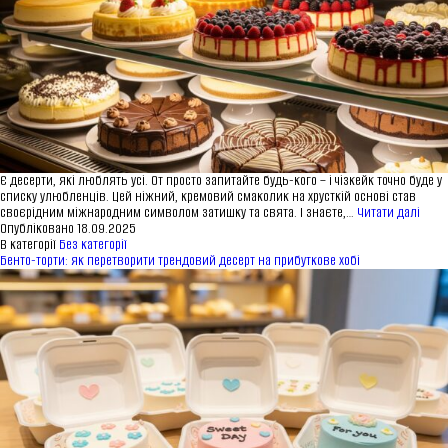
мовою
Асортимент
Каталог
Контакти
Новини
Є десерти, які люблять усі. От просто запитайте будь-кого – і чізкейк точно буде у
списку улюбленців. Цей ніжний, кремовий смаколик на хрусткій основі став
Чізк
своєрідним міжнародним символом затишку та свята. І знаєте,…
Читати далі
«Нас
Опубліковано
18.09.2025
ПРОДУКЦІЯ
смак,
В категорії
Без категорії
що
Бенто-торти: як перетворити трендовий десерт на прибуткове хобі
Торти
заво
Тарти
серц
Еклери
Айс десерти Дофамін
Пироги
UKR
ENG
ЗВ'ЯЗАТИСЬ З НАМИ