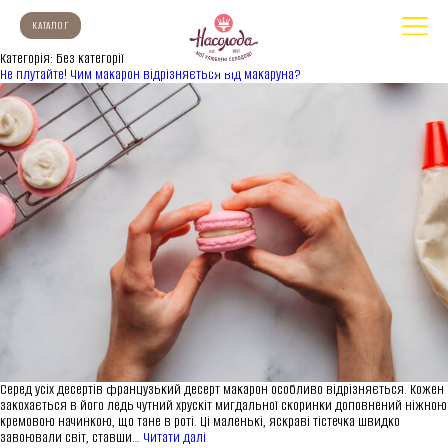
КАТАЛОГ
Категорія:
Без категорії
Не плутайте! Чим макарон відрізняється від макаруна?
Серед усіх десертів французький десерт макарон особливо відрізняється. Кожен
закохається в його ледь чутний хрускіт мигдальної скоринки доповнений ніжною
кремовою начинкою, що тане в роті. Ці маленькі, яскраві тістечка швидко
Не
завоювали світ, ставши…
Читати далі