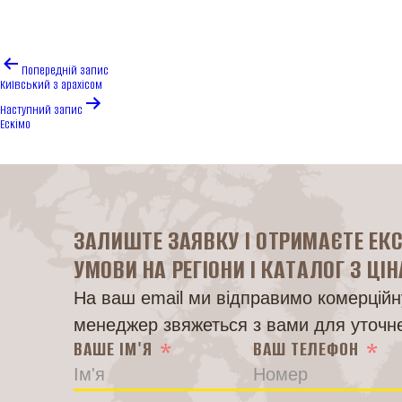
Навігація
Попередній запис
записів
Київський з арахісом
Наступний запис
Ескімо
ЗАЛИШТЕ ЗАЯВКУ І ОТРИМАЄТЕ ЕК
УМОВИ НА РЕГІОНИ І КАТАЛОГ З ЦІ
На ваш email ми відправимо комерційну
менеджер звяжеться з вами для уточн
ВАШЕ ІМ'Я
ВАШ ТЕЛЕФОН