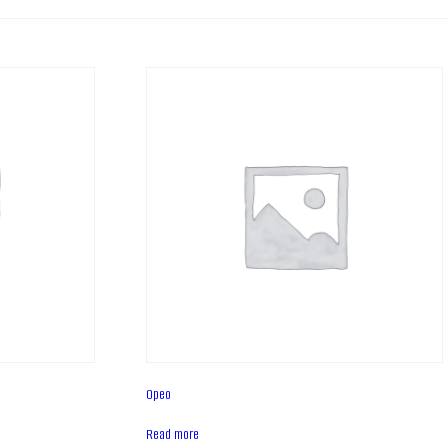
Орео
Read more