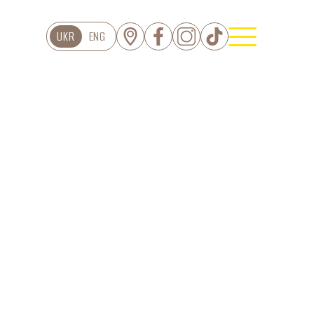
UKR
ENG
ЦІЯ
Торти
Тарти
Еклери
серти Дофамін
Пироги