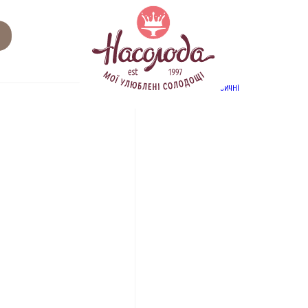
Category:
класичні
ПРОДУК
Айс де