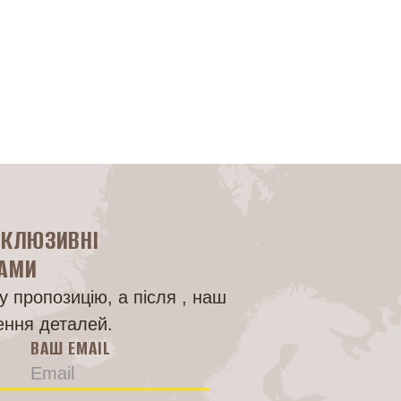
Головна
СКЛЮЗИВНІ
НАМИ
 пропозицію, а після , наш
ення деталей.
ВАШ EMAIL