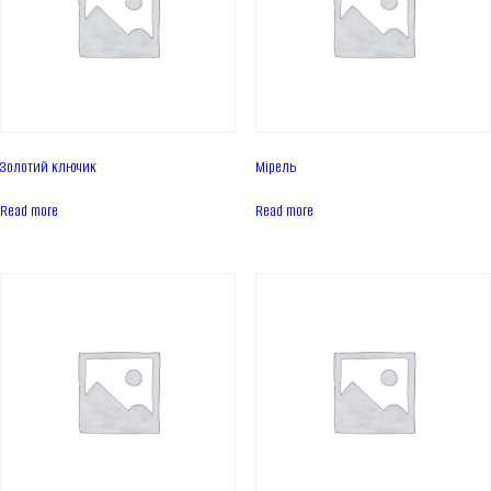
ПРО КОМПАНІЮ
Про нас
Асортимент
Каталог
Контакти
Новини
Золотий ключик
Мірель
Read more
Read more
ПРОДУКЦІЯ
Торти
Тарти
Еклери
Айс десерти Дофамін
Пироги
UKR
ENG
ЗВ'ЯЗАТИСЬ З НАМИ