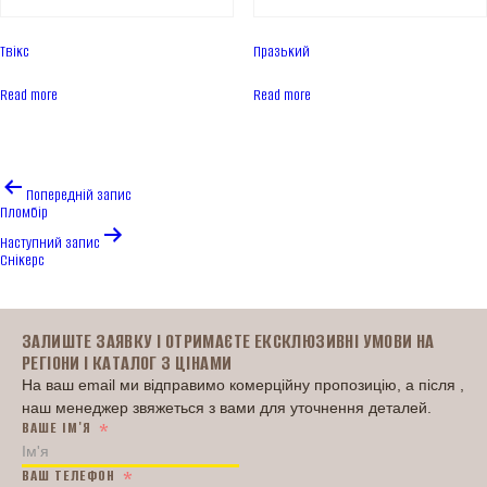
Твікс
Празький
Read more
Read more
Навігація
Попередній запис
записів
Пломбір
Наступний запис
Снікерс
Головна
ЗАЛИШТЕ ЗАЯВКУ І ОТРИМАЄТЕ ЕКСКЛЮЗИВНІ УМОВИ НА
РЕГІОНИ І КАТАЛОГ З ЦІНАМИ
На ваш email ми відправимо комерційну пропозицію, а після ,
наш менеджер звяжеться з вами для уточнення деталей.
ВАШЕ ІМ'Я
ВАШ ТЕЛЕФОН