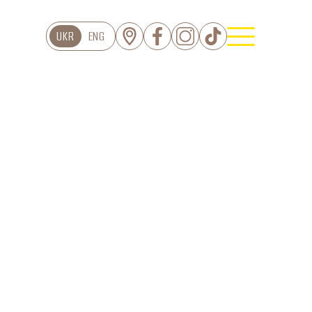
UKR
ENG
ЦІЯ
Торти
Тарти
Еклери
серти Дофамін
Пироги