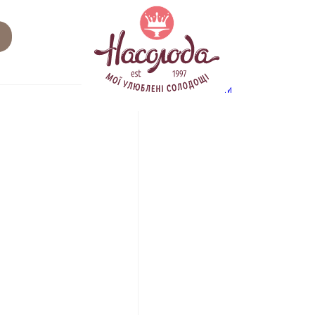
Related
Category:
тарти
products
ПРОДУК
Айс де