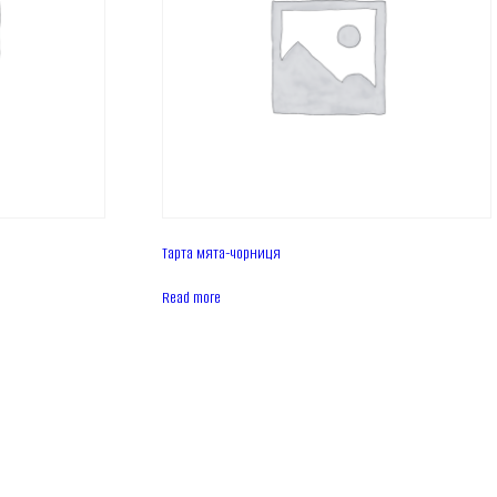
Тарта мята-чорниця
Read more