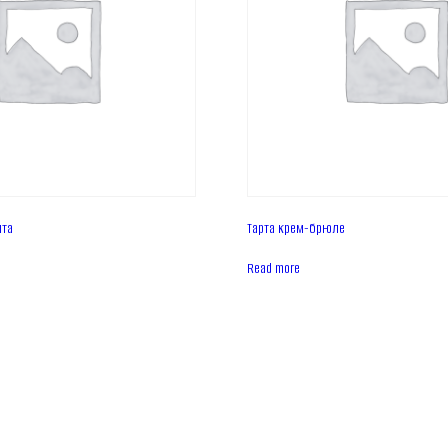
ята
Тарта крем-брюле
Read more
Головна