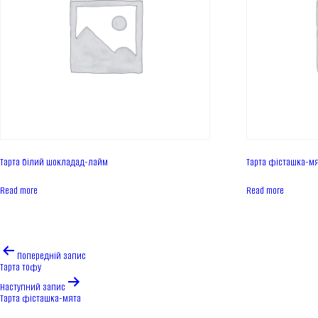
Тарта білий шокладад-лайм
Тарта фісташка-м
Read more
Read more
Навігація
Попередній запис
записів
Тарта тофу
Наступний запис
Тарта фісташка-мята