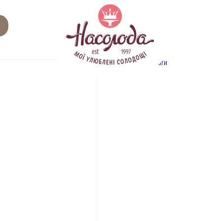
Related
Category:
пироги
products
ПРОДУК
Айс де