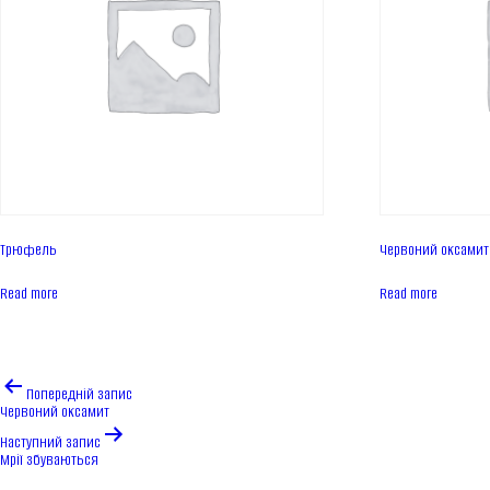
Трюфель
Червоний оксамит
Read more
Read more
Навігація
Попередній запис
записів
Червоний оксамит
Наступний запис
Мрії збуваються