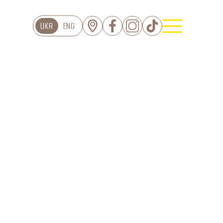
UKR
ENG
ЦІЯ
Торти
Тарти
Еклери
серти Дофамін
Пироги