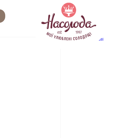
Related
Category:
мусові
products
ПРОДУК
Айс де