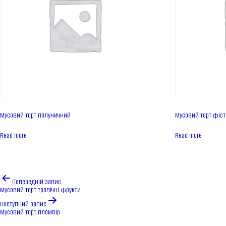
Мусовий торт полуничний
Мусовий торт фіс
Read more
Read more
Навігація
Попередній запис
записів
Мусовий торт тропічні фрукти
Наступний запис
Мусовий торт пломбір