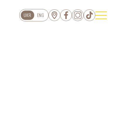
UKR
ENG
ЦІЯ
Торти
Тарти
Еклери
серти Дофамін
Пироги