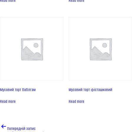
Read more
Read more
Контакти
Новини
ПРОДУКЦІЯ
Торти
Тарти
Еклери
Айс десерти Дофамін
Пироги
Мусовий торт баблгам
Мусовий торт фісташковий
UKR
ENG
Read more
Read more
ЗВ'ЯЗАТИСЬ З НАМИ
Навігація
Попередній запис
записів