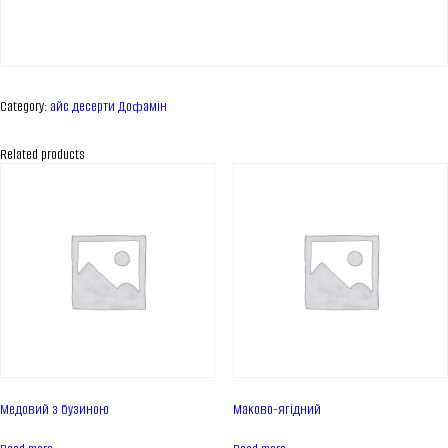
Category:
айс десерти Дофамін
Related products
ПРО КОМПАНІЮ
Про нас
Медовий з бузиною
Маково-ягідний
Асортимент
Каталог