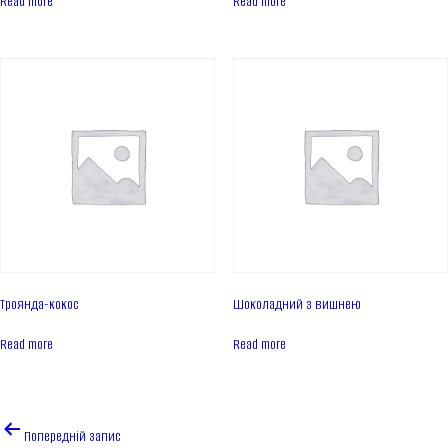
Read more
Read more
Контакти
Новини
ПРОДУКЦІЯ
Торти
Тарти
Еклери
Айс десерти Дофамін
Пироги
Троянда-кокос
Шоколадний з вишнею
UKR
ENG
Read more
Read more
ЗВ'ЯЗАТИСЬ З НАМИ
Навігація
Попередній запис
записів