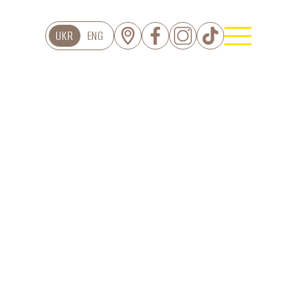
UKR
ENG
ЦІЯ
Торти
Тарти
Еклери
серти Дофамін
Пироги