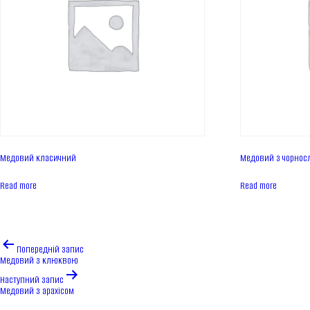
Медовий класичний
Медовий з чорнос
Read more
Read more
Навігація
Попередній запис
записів
Медовий з клюквою
Наступний запис
Медовий з арахісом