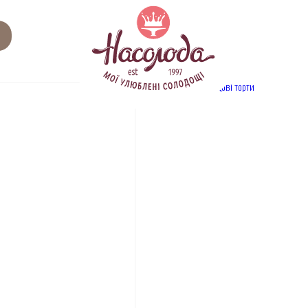
Related
Category:
медові торти
products
ПРОДУК
Айс де