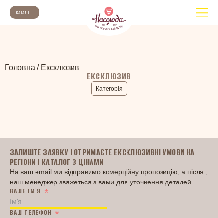
КАТАЛОГ
Головна
/
Ексклюзив
ЕКСКЛЮЗИВ
Категорія
ПРО КОМПАНІЮ
Головна
Про нас
Асортимент
Каталог
ЗАЛИШТЕ ЗАЯВКУ І ОТРИМАЄТЕ ЕКСКЛЮЗИВНІ УМОВИ НА
Контакти
РЕГІОНИ І КАТАЛОГ З ЦІНАМИ
Новини
На ваш email ми відправимо комерційну пропозицію, а після ,
наш менеджер звяжеться з вами для уточнення деталей.
ВАШЕ ІМ'Я
ВАШ ТЕЛЕФОН