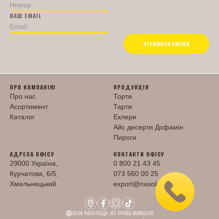
ВАШ EMAIL
ПРОДУКЦІЯ
ОТРИМАТИ УМОВИ
Торти
Тарти
Еклери
Айс десерти Дофамін
Пироги
ПРО КОМПАНІЮ
ПРОДУКЦІЯ
UKR
ENG
Про нас
Торти
Асортимент
Тарти
ЗВ'ЯЗАТИСЬ З НАМИ
Каталог
Еклери
Айс десерти Дофамін
Пироги
АДРЕСА ОФІСУ
КОНТАКТИ ОФІСУ
29000 Україна,
0 800 21 43 45
Курчатова, 6/5,
073 560 00 25
Хмельницький
export@nasoloda.com.ua
2024 НАСОЛОДА. УСІ ПРАВА ЗАХИЩЕНІ