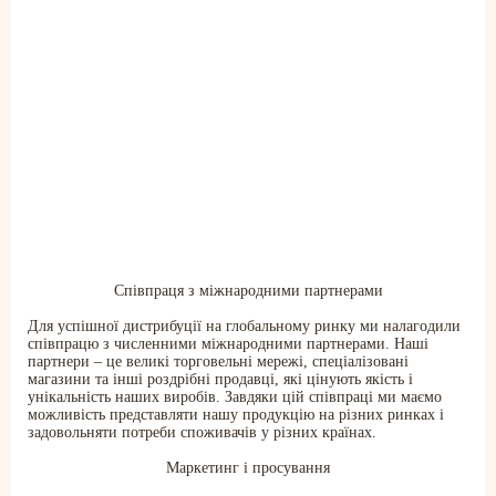
ПРО КОМПАНІЮ
Співпраця з міжнародними партнерами
Про нас
Для успішної дистрибуції на глобальному ринку ми налагодили
Асортимент
співпрацю з численними міжнародними партнерами. Наші
Каталог
партнери – це великі торговельні мережі, спеціалізовані
Контакти
магазини та інші роздрібні продавці, які цінують якість і
Новини
унікальність наших виробів. Завдяки цій співпраці ми маємо
можливість представляти нашу продукцію на різних ринках і
задовольняти потреби споживачів у різних країнах.
Маркетинг і просування