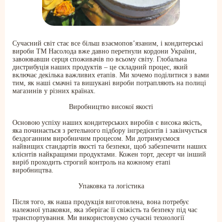
Сучасний світ стає все більш взаємопов’язаним, і кондитерські
вироби ТМ Насолода вже давно перетнули кордони України,
завоювавши серця споживачів по всьому світу. Глобальна
дистрибуція наших продуктів – це складний процес, який
включає декілька важливих етапів. Ми хочемо поділитися з вами
тим, як наші смачні та вишукані вироби потрапляють на полиці
магазинів у різних країнах.
Виробництво високої якості
Основою успіху наших кондитерських виробів є висока якість,
яка починається з ретельного підбору інгредієнтів і закінчується
бездоганним виробничим процесом. Ми дотримуємося
найвищих стандартів якості та безпеки, щоб забезпечити наших
клієнтів найкращими продуктами. Кожен торт, десерт чи інший
виріб проходить строгий контроль на кожному етапі
виробництва.
Упаковка та логістика
Після того, як наша продукція виготовлена, вона потребує
належної упаковки, яка зберігає її свіжість та безпеку під час
транспортування. Ми використовуємо сучасні технології