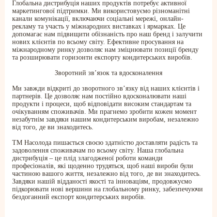
Глобальна дистрибуція наших продуктів потребує активної
маркетингової підтримки. Ми використовуємо різноманітні
канали комунікації, включаючи соціальні мережі, онлайн-
рекламу та участь у міжнародних виставках і ярмарках. Це
допомагає нам підвищити обізнаність про наш бренд і залучити
ПРОДУКЦІЯ
нових клієнтів по всьому світу. Ефективне просування на
Торти
міжнародному ринку дозволяє нам зміцнювати позиції бренду
та розширювати горизонти експорту кондитерських виробів.
Тарти
Еклери
Зворотний зв’язок та вдосконалення
Айс десерти Дофамін
Пироги
Ми завжди відкриті до зворотного зв’язку від наших клієнтів і
партнерів. Це дозволяє нам постійно вдосконалювати наші
UKR
ENG
продукти і процеси, щоб відповідати високим стандартам та
очікуванням споживачів. Ми прагнемо зробити кожен момент
ЗВ'ЯЗАТИСЬ З НАМИ
незабутнім завдяки нашим кондитерським виробам, незалежно
від того, де ви знаходитесь.
ТМ Насолода пишається своєю здатністю доставляти радість та
задоволення споживачам по всьому світу. Наша глобальна
дистрибуція – це плід злагодженої роботи команди
професіоналів, які щоденно трудяться, щоб наші вироби були
частиною вашого життя, незалежно від того, де ви знаходитесь.
Завдяки нашій відданості якості та інноваціям, продовжуємо
підкорювати нові вершини на глобальному ринку, забезпечуючи
бездоганний експорт кондитерських виробів.