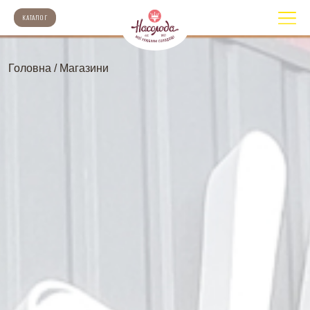
КАТАЛОГ
Головна
/
Магазини