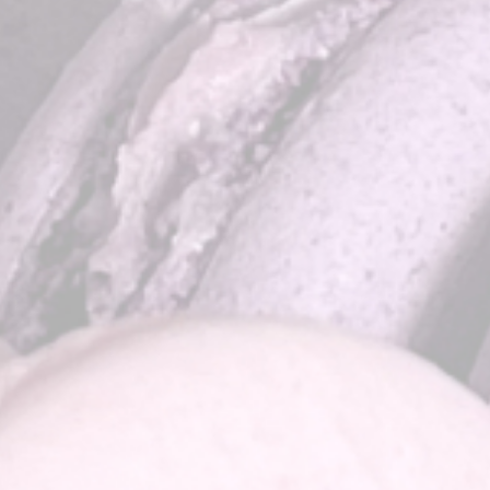
Айс десерти Дофамін
Пироги
UKR
ENG
ЗВ'ЯЗАТИСЬ З НАМИ