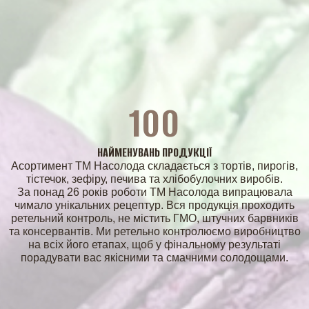
ПРО КОМПАНІЮ
Про нас
100
Асортимент
Каталог
Контакти
Новини
НАЙМЕНУВАНЬ ПРОДУКЦІЇ
Асортимент ТМ Насолода складається з тортів, пирогів,
тістечок, зефіру, печива та хлібобулочних виробів.
За понад 26 років роботи ТМ Насолода випрацювала
чимало унікальних рецептур. Вся продукція проходить
ретельний контроль, не містить ГМО, штучних барвників
та консервантів. Ми ретельно контролюємо виробництво
на всіх його етапах, щоб у фінальному результаті
ПРОДУКЦІЯ
порадувати вас якісними та смачними солодощами.
Торти
Тарти
Еклери